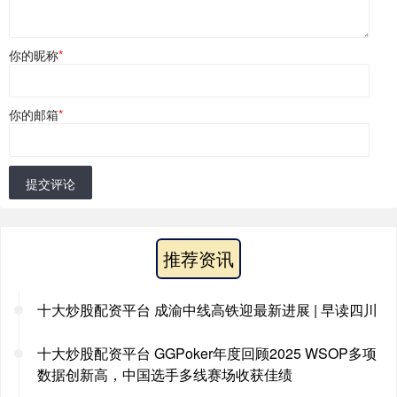
你的昵称
*
你的邮箱
*
提交评论
推荐资讯
十大炒股配资平台 成渝中线高铁迎最新进展 | 早读四川
十大炒股配资平台 GGPoker年度回顾2025 WSOP多项
数据创新高，中国选手多线赛场收获佳绩