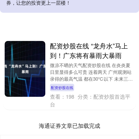
券，让您的投资更上一层楼！
配资炒股在线 “龙舟水”马上
到！广东将有暴雨大暴雨
微凉不晒的天气配资炒股在线 在炎炎夏
日里显得多么可贵 连着两天 广州观测站
录得的最高气温 都在30℃以下 未来三
天“龙舟水”渐渐发力 图/广州日报新花城
配资炒股在线
记者：吴....
查看：
198
分类：
配资炒股首选平
台
海通证券文章已加载完成